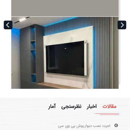
ی
ت
مقالات
اخبار
نظرسنجی
آمار
اجرت نصب دیوارپوش پی وی سی