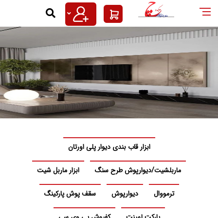
فحه اصلی | دکوراسیون داخلی چوب کد
ارکت لمینت کفپوش قرنیز دیوارپوش 
اربل شیت،ترمووال،اکسسوری ماربل شیت،کفپوش،
ابزار قاب بندی دیوار پلی اورتان
ماربلشیت/دیوارپوش طرح سنگ
ابزار ماربل شیت
ترمووال
دیوارپوش
سقف پوش پارکینگ
پارکت لمینت
کفپوش پی وی سی