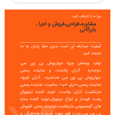
چرا ما را انتخاب کنید
مشاوره،طراحی،فروش و اجرا ،
بازرگانی
کیفیت مسابقه ای است بدون خط پایان به ما
اعتماد کنید
تولید وپخش ویژه دیوارپوش پی وی سی
دوجداره آذران پلاست، و نماینده رسمی
دیوارپوش پی وی سی ضدضربه آذران کوبوا،
نماینده رسم
ی
ماربل شیت
سامیت، نماینده رسمی
ماربلشیت آذران پلاست، تولید کننده ترمووال
پشت فومدار و انواع ترمووال،تولید کننده سازه
های آلومینیومی ماربلشیت،نماینده رسمی کفپوش
پی وی سی مدرن فلور جهت خرید و هماهنگی و