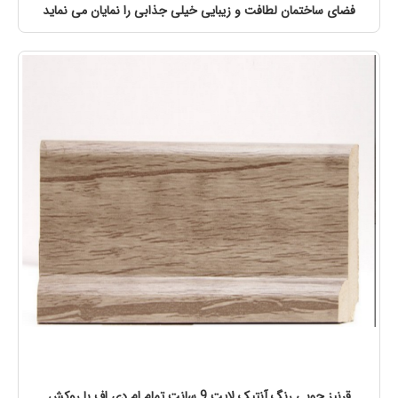
فضای ساختمان لطافت و زیبایی خیلی جذابی را نمایان می نماید
قرنیز چوبی رنگ آنتیک لایت 9 سانت تمام ام دی اف با روکش