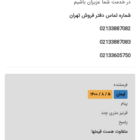
در خدمت شما عزیزان باشیم
شماره تماس دفتر فروش تهران
02133887082
02133887083
02133605750
فرستنده
ایمان
۵ / ۸ / ۱۴۰۰
پيام
قرنیز متری چند
پاسخ
متفاوت هست قیمتها