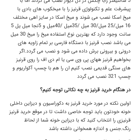
5 سانتیمتر رابا چکش در دل دیوار نصب می کردند اما با
پیشرفت علم و تکنولوژی قرنیز را با میخکوب های بادی با
میخ اسکا نصب می شوند و میخ اسکا در سایز اهی مختلف
16 میل/25 میل/30 میل /35میل /40میل و 5نجا میل یل 5
سانت وجود دارد که بهترین نوع استفاده میخ را میخ 30 میل
می باشد نصب قرنیز با دستگاه فارسی بر تمام زاویه های
درونی و بیرونی برش داده می شود و نصب می گردد.اگر
بخواهیم قرنیز ههای پی وی سی یا ام دی اف را روی قرنیز
های سنگی قدیمی نصب کنیم ان را هم با چسپ آکواریوم و
چسپ 321 نصب می گردد
در هنگام خرید قرنیز به چه نکاتی توجه کنیم؟
اولین نکته در مورد خرید قرنیز به دکوراسیون و دیزاین داخلی
خونه خودتون باید توجه خاصی داشت تا در موقع خرید قرنیز
قرنیزی را انتخاب کنید که با دیزاین خونه شما از لحاظ
رنگ.جنس و اندازه همخوانی داشته باشد