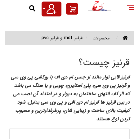
رنیز mdf و قرنیز pvc | دکوراسیون داخلی چوب کده
رنیز,قرنیز پی وی سی ,قرنیز چوبی,قرنیز کابینتی,ق
قرنیز mdf و قرنیز pvc
محصولات
ولید قرنیز پی وی سی و قرنیز ام دی اف 02133887082 /قرنیز چیست؟ قرنیز قابی نوار مانند از جنس ام دی اف با روکشی پی وی سی، تمام پی وی سی،ام دی اف، چوبی و یا سنگ
قرنیز چیست؟
قرنیز قابی نوار مانند از جنس ام دی اف با روکشی پی وی سی
و قرنیز پی وی سی، پلی استایرن، چوبی و یا سنگ می باشد
که ااز کف انتهای ساختمان به دیوار و در امتداد آن نصب می
در بین قرنیز ها قرنیز ام دی افی و پی وی سی بدلیل
،
شود
کیفیت بالای ساخت و زیبایی شان، پرطرفدارترین و محبوب
ترین نوع هستند