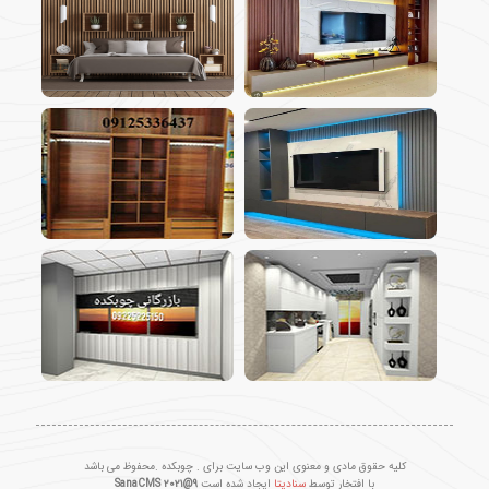
کلیه حقوق مادی و معنوی این وب سایت برای . چوبکده .محفوظ می باشد
با افتخار توسط
سنادیتا
ایجاد شده است
SanaCMS ۲۰۲۱@۹