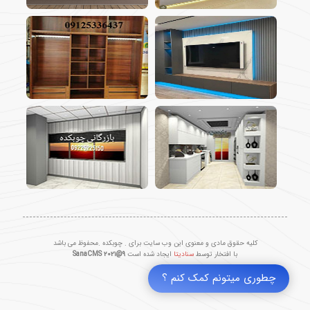
کلیه حقوق مادی و معنوی این وب سایت برای . چوبکده .محفوظ می باشد
با افتخار توسط
سنادیتا
ایجاد شده است
SanaCMS ۲۰۲۱@۹
چطوری میتونم کمک کنم ؟