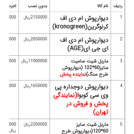
ردیف
نام کالا
بدون نصب
اجرت نص
دیوارپوش ام دی اف
1
2150000ریال
500000ریال
کرنوگرین(kronogreen)
دیوارپوش ام دی اف
2
2050000ریال
500000ریال
ای جی ای(AGE)
ماربل شیت سامیت
3
11000000ریال
5000000ریال
سایز60*122 (دیوارپوش
طرح سنگ)
نماینده پخش
دیوارپوش دوجداره پی
4
1650000ریال
500000ریال
وی سی کوبوا
(نمایندگی
پخش و فروش در
تهران)
ماربل شیت سایز
5
2200000ریال
1000000
ریال
60*120(دیوارپوش طرح