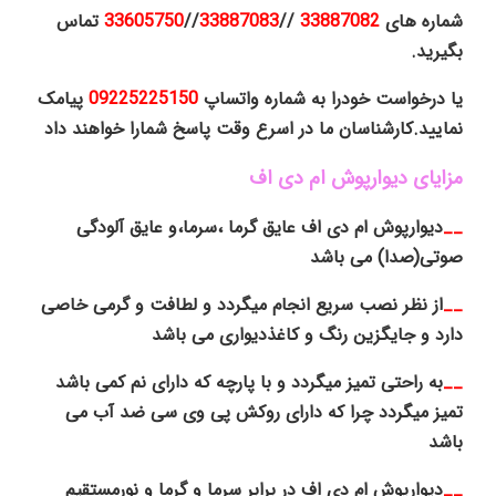
شماره های
33887082
//
33887083
//
33605750
تماس
بگیرید.
یا درخواست خودرا به شماره واتساپ
09225225150
پیامک
نمایید.کارشناسان ما در اسرع وقت پاسخ شمارا خواهند داد
مزایای دیوارپوش ام دی اف
__
دیوارپوش ام دی اف عایق گرما ،سرما،و عایق آلودگی
صوتی(صدا) می باشد
__
از نظر نصب سریع انجام میگردد و لطافت و گرمی خاصی
دارد و جایگزین رنگ و کاغذدیواری می باشد
__
به راحتی تمیز میگردد و با پارچه که دارای نم کمی باشد
تمیز میگردد چرا که دارای روکش پی وی سی ضد آب می
باشد
__
دیوارپوش ام دی اف در برابر سرما و گرما و نورمستقیم