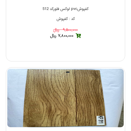
کفپوشpvc لوکس فلورکد 512
کد : کفپوش
۹,۵۰۰,۰۰۰ ريال
۷,۸۰۰,۰۰۰ ريال