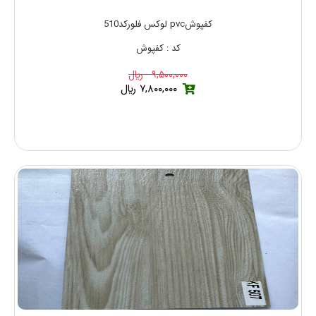
کفپوشpvc لوکس فلورکد510
کد : کفپوش
۹,۵۰۰,۰۰۰ ريال
۷,۸۰۰,۰۰۰ ريال