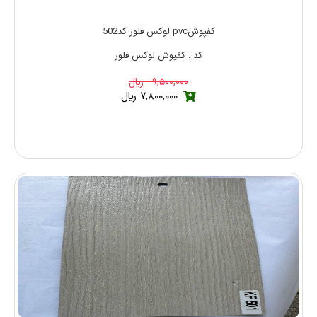
کفپوشpvc لوکس فلور کد502
کد : کفپوش لوکس فلور
۹,۵۰۰,۰۰۰ ريال
۷,۸۰۰,۰۰۰ ريال