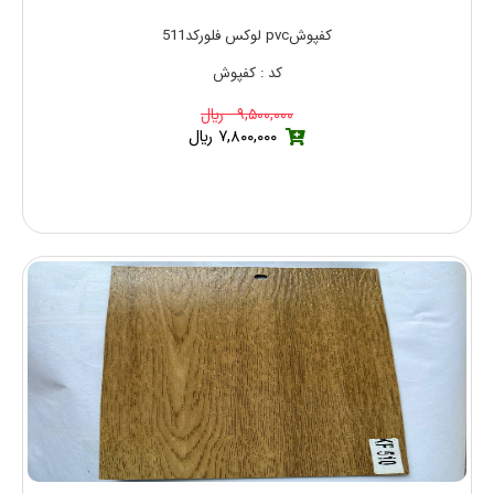
کفپوشpvc لوکس فلورکد511
کد : کفپوش
۹,۵۰۰,۰۰۰ ريال
۷,۸۰۰,۰۰۰ ريال