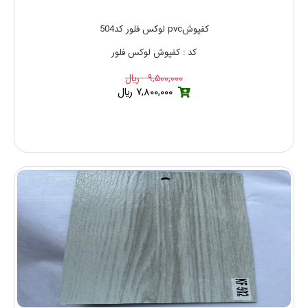
کفپوشpvc لوکس فلور کد504
کد : کفپوش لوکس فلور
۹,۵۰۰,۰۰۰ ريال
۷,۸۰۰,۰۰۰ ريال