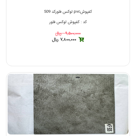
کفپوشpvc لوکس فلورکد 509
کد : کفپوش لوکس فلور
۹,۵۰۰,۰۰۰ ريال
۷,۸۰۰,۰۰۰ ريال