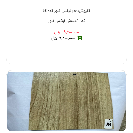
کفپوشpvc لوکس فلور کد507
کد : کفپوش لوکس فلور
۹,۵۰۰,۰۰۰ ريال
۷,۸۰۰,۰۰۰ ريال