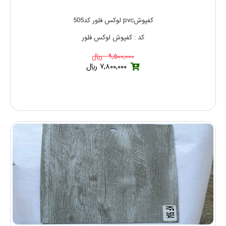
کفپوشpvc لوکس فلور کد505
کد : کفپوش لوکس فلور
۹,۵۰۰,۰۰۰ ريال
۷,۸۰۰,۰۰۰ ريال