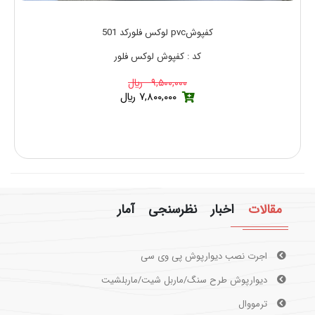
کفپوشpvc لوکس فلورکد 501
کد : کفپوش لوکس فلور
۹,۵۰۰,۰۰۰ ريال
۷,۸۰۰,۰۰۰ ريال
مقالات
اخبار
نظرسنجی
آمار
اجرت نصب دیوارپوش پی وی سی
دیوارپوش طرح سنگ/ماربل شیت/ماربلشیت
ترمووال